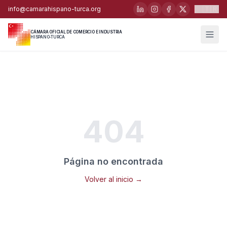
🇹🇷
info@camarahispano-turca.org
CÁMARA OFICIAL DE COMERCIO E INDUSTRIA
HISPANO-TURCA
404
Página no encontrada
Volver al inicio →