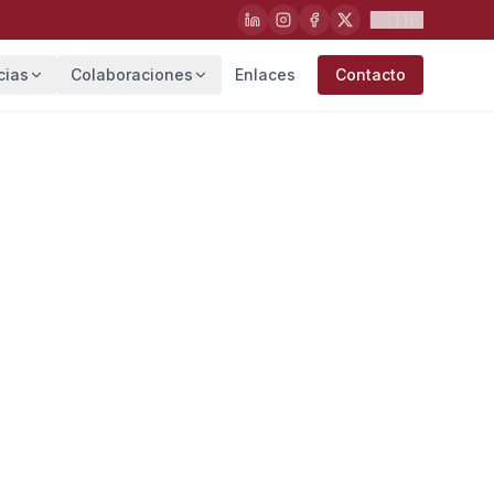
🇹🇷
cias
Colaboraciones
Enlaces
Contacto