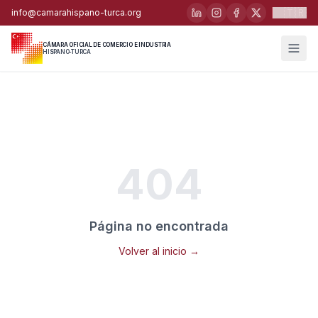
🇹🇷
info@camarahispano-turca.org
CÁMARA OFICIAL DE COMERCIO E INDUSTRIA
HISPANO-TURCA
404
Página no encontrada
Volver al inicio →