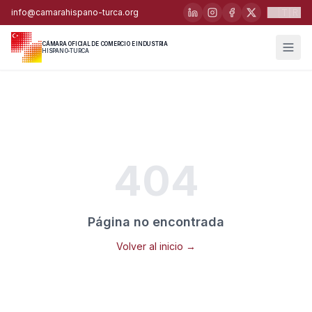
🇹🇷
info@camarahispano-turca.org
CÁMARA OFICIAL DE COMERCIO E INDUSTRIA
HISPANO-TURCA
404
Página no encontrada
Volver al inicio →