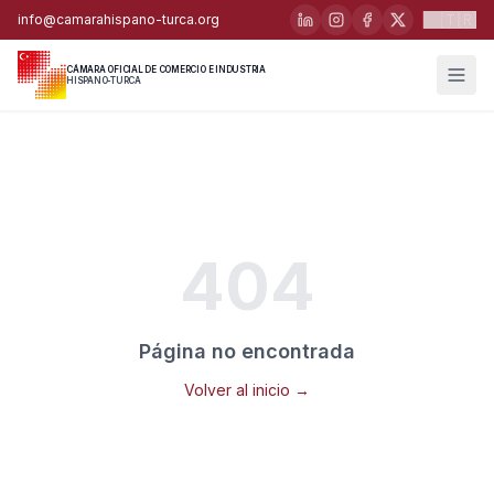
🇹🇷
info@camarahispano-turca.org
CÁMARA OFICIAL DE COMERCIO E INDUSTRIA
HISPANO-TURCA
404
Página no encontrada
Volver al inicio →