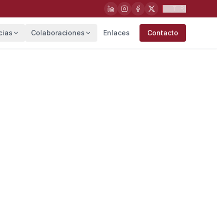
🇹🇷
cias
Colaboraciones
Enlaces
Contacto