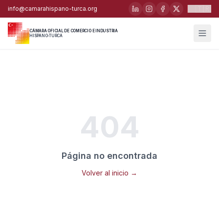
🇹🇷
info@camarahispano-turca.org
CÁMARA OFICIAL DE COMERCIO E INDUSTRIA
HISPANO-TURCA
404
Página no encontrada
Volver al inicio →