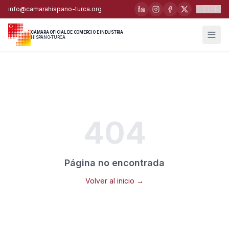
🇹🇷
info@camarahispano-turca.org
CÁMARA OFICIAL DE COMERCIO E INDUSTRIA
HISPANO-TURCA
404
Página no encontrada
Volver al inicio →