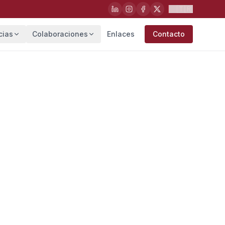
🇹🇷
cias
Colaboraciones
Enlaces
Contacto