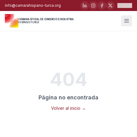
🇹🇷
info@camarahispano-turca.org
CÁMARA OFICIAL DE COMERCIO E INDUSTRIA
HISPANO-TURCA
404
Página no encontrada
Volver al inicio →