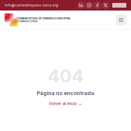
🇹🇷
info@camarahispano-turca.org
CÁMARA OFICIAL DE COMERCIO E INDUSTRIA
HISPANO-TURCA
404
Página no encontrada
Volver al inicio →