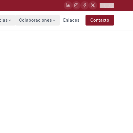
🇹🇷
cias
Colaboraciones
Enlaces
Contacto