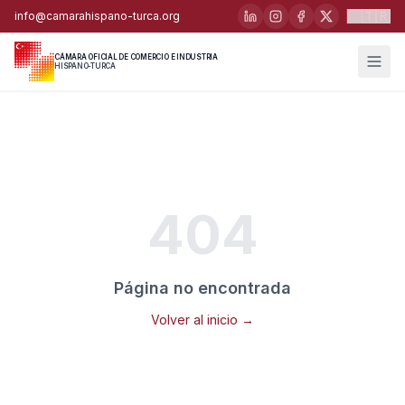
🇹🇷
info@camarahispano-turca.org
CÁMARA OFICIAL DE COMERCIO E INDUSTRIA
HISPANO-TURCA
404
Página no encontrada
Volver al inicio →