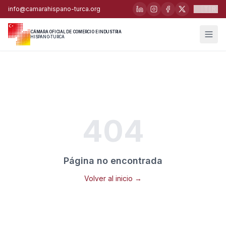
🇹🇷
info@camarahispano-turca.org
CÁMARA OFICIAL DE COMERCIO E INDUSTRIA
HISPANO-TURCA
404
Página no encontrada
Volver al inicio →