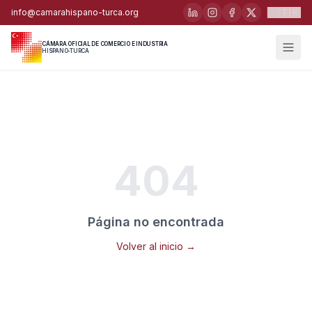
🇹🇷
info@camarahispano-turca.org
CÁMARA OFICIAL DE COMERCIO E INDUSTRIA
HISPANO-TURCA
404
Página no encontrada
Volver al inicio →