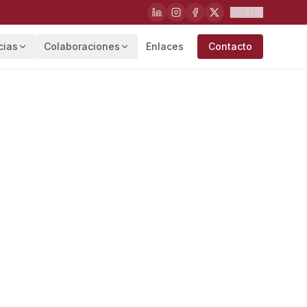
🇹🇷
cias
Colaboraciones
Enlaces
Contacto