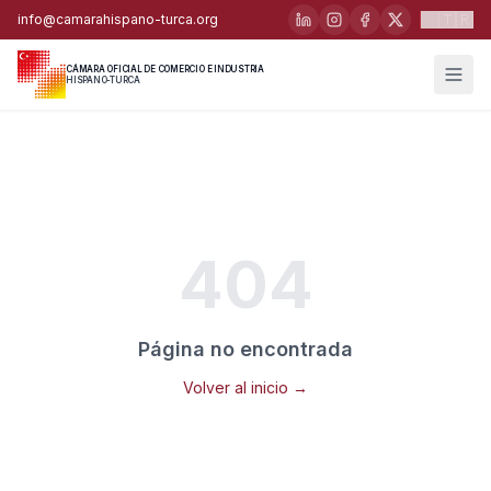
🇹🇷
info@camarahispano-turca.org
CÁMARA OFICIAL DE COMERCIO E INDUSTRIA
HISPANO-TURCA
404
Página no encontrada
Volver al inicio →