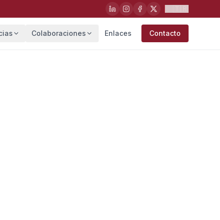
🇹🇷
cias
Colaboraciones
Enlaces
Contacto