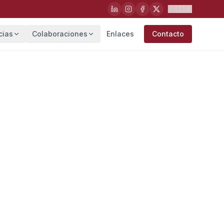
🇹🇷
cias
Colaboraciones
Enlaces
Contacto