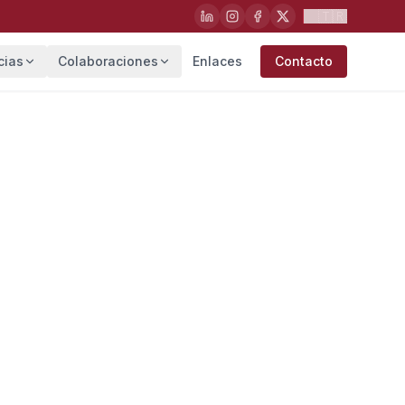
🇹🇷
cias
Colaboraciones
Enlaces
Contacto