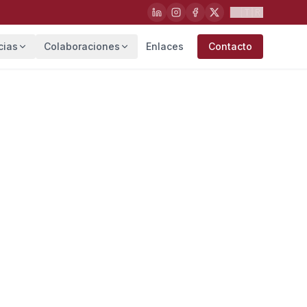
🇹🇷
cias
Colaboraciones
Enlaces
Contacto