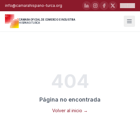
🇹🇷
info@camarahispano-turca.org
CÁMARA OFICIAL DE COMERCIO E INDUSTRIA
HISPANO-TURCA
404
Página no encontrada
Volver al inicio →