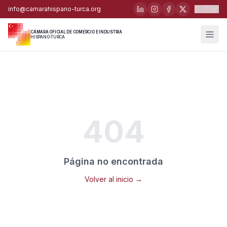
🇹🇷
info@camarahispano-turca.org
CÁMARA OFICIAL DE COMERCIO E INDUSTRIA
HISPANO-TURCA
404
Página no encontrada
Volver al inicio →