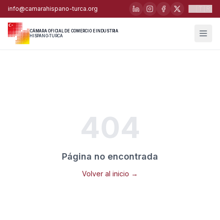
🇹🇷
info@camarahispano-turca.org
CÁMARA OFICIAL DE COMERCIO E INDUSTRIA
HISPANO-TURCA
404
Página no encontrada
Volver al inicio →