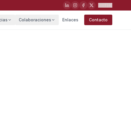
🇹🇷
cias
Colaboraciones
Enlaces
Contacto