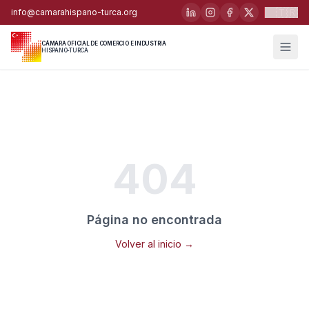
🇹🇷
info@camarahispano-turca.org
CÁMARA OFICIAL DE COMERCIO E INDUSTRIA
HISPANO-TURCA
404
Página no encontrada
Volver al inicio →