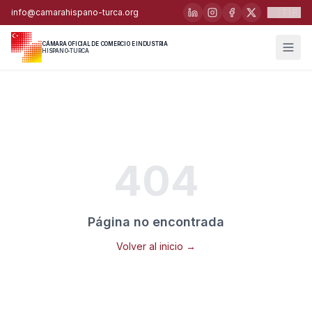
🇹🇷
info@camarahispano-turca.org
CÁMARA OFICIAL DE COMERCIO E INDUSTRIA
HISPANO-TURCA
404
Página no encontrada
Volver al inicio →