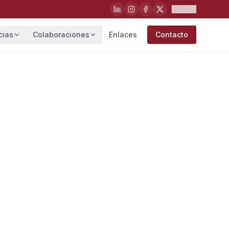
🇹🇷
cias
Colaboraciones
Enlaces
Contacto