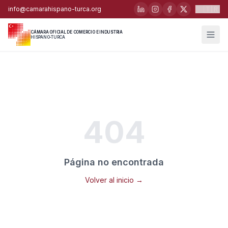
🇹🇷
info@camarahispano-turca.org
CÁMARA OFICIAL DE COMERCIO E INDUSTRIA
HISPANO-TURCA
404
Página no encontrada
Volver al inicio →