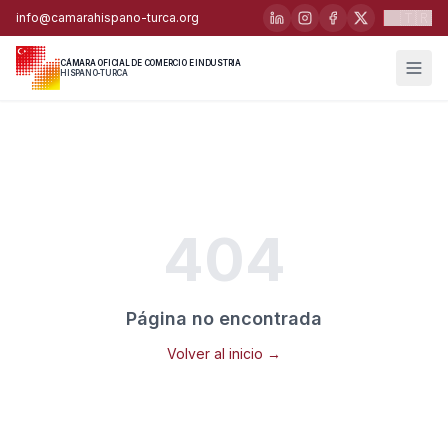
🇹🇷
info@camarahispano-turca.org
CÁMARA OFICIAL DE COMERCIO E INDUSTRIA
HISPANO-TURCA
404
Página no encontrada
Volver al inicio →