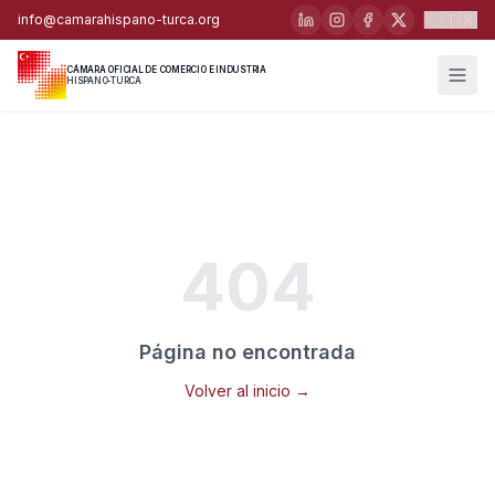
🇹🇷
info@camarahispano-turca.org
CÁMARA OFICIAL DE COMERCIO E INDUSTRIA
HISPANO-TURCA
404
Página no encontrada
Volver al inicio →