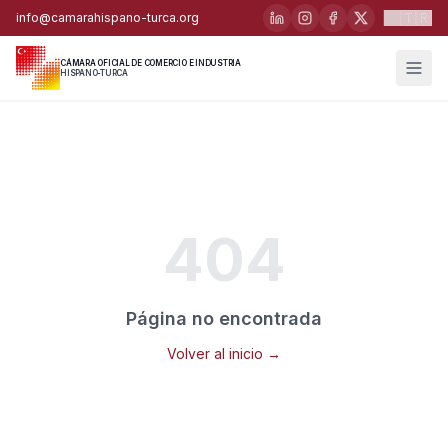
🇹🇷
info@camarahispano-turca.org
CÁMARA OFICIAL DE COMERCIO E INDUSTRIA
HISPANO-TURCA
404
Página no encontrada
Volver al inicio →