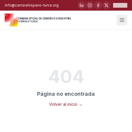
🇹🇷
info@camarahispano-turca.org
CÁMARA OFICIAL DE COMERCIO E INDUSTRIA
HISPANO-TURCA
404
Página no encontrada
Volver al inicio →