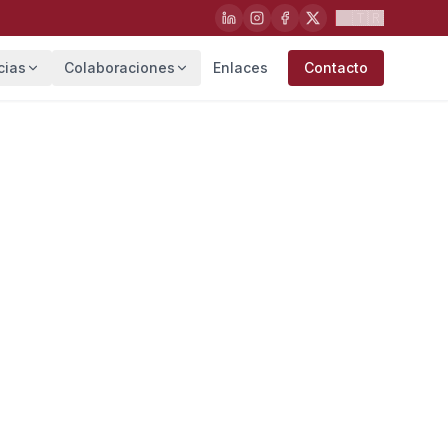
🇹🇷
cias
Colaboraciones
Enlaces
Contacto