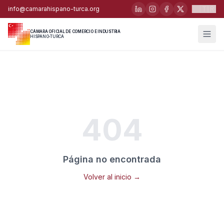
🇹🇷
info@camarahispano-turca.org
CÁMARA OFICIAL DE COMERCIO E INDUSTRIA
HISPANO-TURCA
404
Página no encontrada
Volver al inicio →