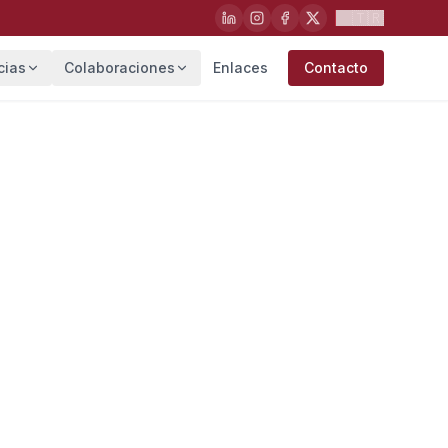
🇹🇷
cias
Colaboraciones
Enlaces
Contacto