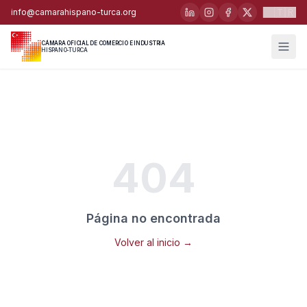
🇹🇷
info@camarahispano-turca.org
CÁMARA OFICIAL DE COMERCIO E INDUSTRIA
HISPANO-TURCA
404
Página no encontrada
Volver al inicio →